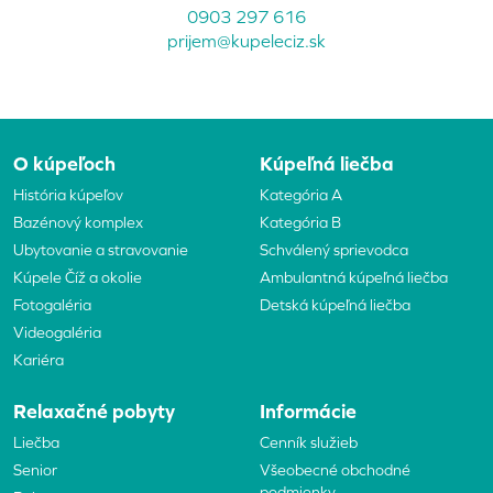
0903 297 616
prijem@kupeleciz.sk
O kúpeľoch
Kúpeľná liečba
História kúpeľov
Kategória A
Bazénový komplex
Kategória B
Ubytovanie a stravovanie
Schválený sprievodca
Kúpele Číž a okolie
Ambulantná kúpeľná liečba
Fotogaléria
Detská kúpeľná liečba
Videogaléria
Kariéra
Relaxačné pobyty
Informácie
Liečba
Cenník služieb
Senior
Všeobecné obchodné
podmienky