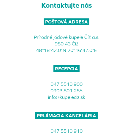
Kontaktujte nás
POŠTOVÁ ADRESA
Prírodné jódové kúpele Číž a.s.
980 43 Číž
48°18'42.0"N 20°16'47.0"E
RECEPCIA
047 5510 900
0903 801 285
info@kupeleciz.sk
PRIJÍMACIA KANCELÁRIA
047 5510 910